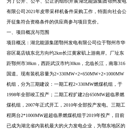
为了公开、公平、公正的组织开展湖北能源集团鄂州发电
有限公司2021年皮带采样机备件采购工作，特面向社会公
开征集符合资格条件的供应商参与项目竞价。
一、项目概况与范围
项目概况：湖北能源集团鄂州发电有限公司位于鄂州市华
容区葛店镇东北方向约2km长江黄家矶上游南岸。厂址东
距鄂州市38km，西距武汉市约30km，北临长江，南靠316
国道。现有装机容量为2×330MW+2×650MW+2×1000MW
机组，分为三期建设：一期工程2×330MW燃煤机组，于
1998年全部竣工投产；二期工程扩建2台650MW超临界燃
煤机组，2007年正式开工，2010年全部投产发电。三期工
程两台2*1000MW超超临界燃煤机组于2019年投产，目前
已成为湖北省内装机最大的火力发电企业，为鄂东地区的