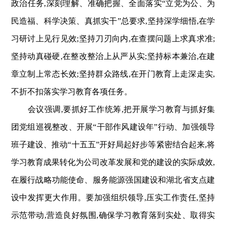
政治任务,深刻理解、准确把握、全面落实“立党为公、为
民造福、科学决策、真抓实干”总要求,坚持深学细悟,在学
习研讨上见行见效;坚持刀刃向内,在查摆问题上求真求准;
坚持动真碰硬,在整改整治上从严从实;坚持标本兼治,在建
章立制上常态长效;坚持群众路线,在开门教育上走深走实,
不折不扣落实学习教育各项任务。
会议强调,要抓好工作统筹,把开展学习教育与抓好集
团党组巡视整改、开展“干部作风建设年”行动、加强领导
班子建设、推动“十五五”开好局起好步等紧密结合起来,将
学习教育成果转化为公司改革发展和党的建设的实际成效,
在履行战略功能使命、服务能源强国建设和湖北省支点建
设中发挥更大作用。要加强组织领导,压实工作责任,坚持
示范带动,营造良好氛围,确保学习教育落到实处、取得实