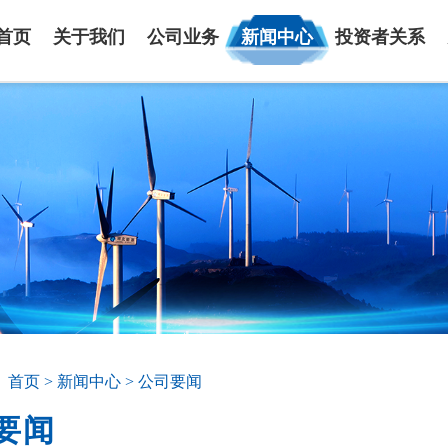
首页
关于我们
公司业务
新闻中心
投资者关系
：
首页 >
新闻中心 >
公司要闻
要闻