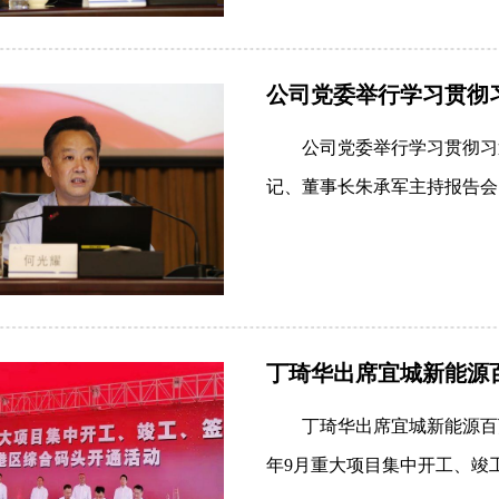
公司党委举行学习贯彻习
公司党委举行学习贯彻习
记、董事长朱承军主持报告会。
丁琦华出席宜城新能源百
丁琦华出席宜城新能源百
年9月重大项目集中开工、竣工.