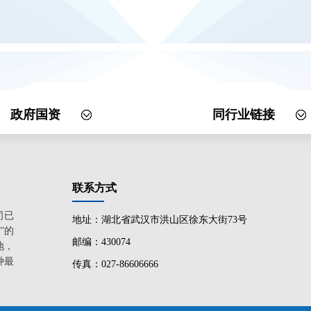
政府国资
同行业链接
联系方式
司已
地址：湖北省武汉市洪山区徐东大街73号
”的
邮编：430074
地，
种最
传真：027-86606666