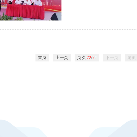
首页
上一页
页次:
72
/
72
下一页
尾页