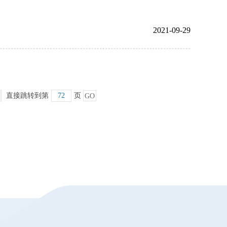
2021-09-29
直接跳转到第
页