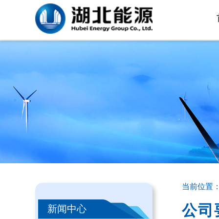
当前位置
公司
新闻中心