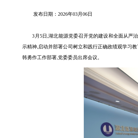
发布日期：2026年03月06日
3月
5
日,
湖北能源
党委召开党的建设和全面从严
示精神,
启动并
部署公司
树立和践行正确政绩观
学习教
韩勇作工作部署
,党委委员
出席
会议。