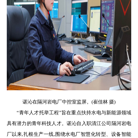
谌沁在隔河岩电厂中控室监屏。(崔佳林 摄)
“青年人才托举工程”旨在重点扶持水电与新能源领域
具有潜力的青年科技人才。谌沁自入职清江公司隔河岩电
厂以来,扎根生产一线,围绕水电厂智慧化转型、设备智能