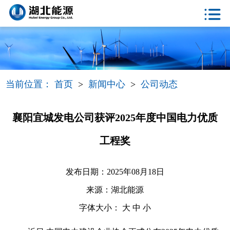
当前位置：
首页
>
新闻中心
>
公司动态
襄阳宜城发电公司获评2025年度中国电力优质
工程奖
发布日期：2025年08月18日
来源：湖北能源
字体大小：
大
中
小