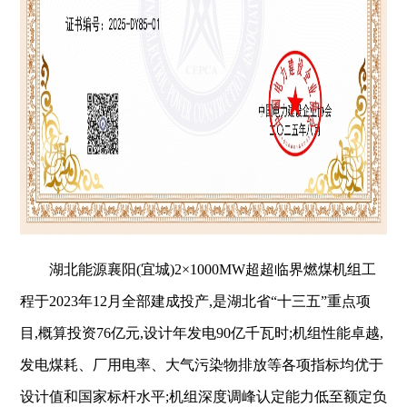
湖北能源襄阳(宜城)2×1000MW超超临界燃煤机组工
程于2023年12月全部建成投产,是湖北省“十三五”重点项
目,概算投资76亿元,设计年发电90亿千瓦时;机组性能卓越,
发电煤耗、厂用电率、大气污染物排放等各项指标均优于
设计值和国家标杆水平;机组深度调峰认定能力低至额定负