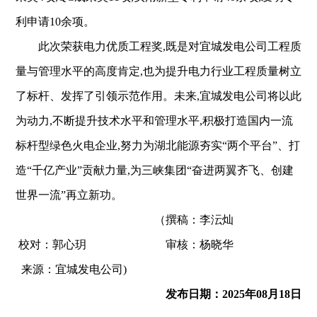
利申请10余项。
此次荣获电力优质工程奖,既是对宜城发电公司工程质
量与管理水平的高度肯定,也为提升电力行业工程质量树立
了标杆、发挥了引领示范作用。未来,宜城发电公司将以此
为动力,不断提升技术水平和管理水平,积极打造国内一流
标杆型绿色火电企业,努力为湖北能源夯实“两个平台”、打
造“千亿产业”贡献力量,为三峡集团“奋进两翼齐飞、创建
世界一流”再立新功。
（撰稿：李沄灿
校对：郭心玥 审核：杨晓华
来源：宜城发电公司)
发布日期：2025年08月18日