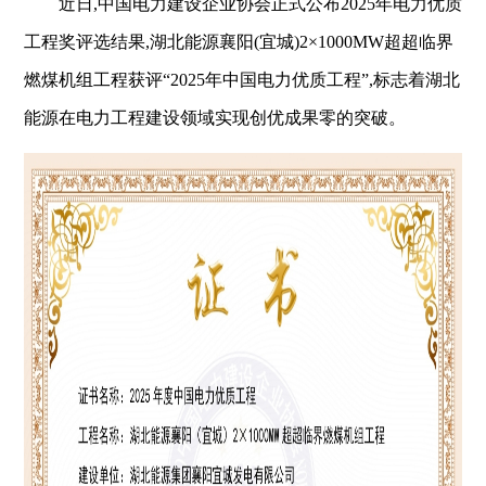
近日,中国电力建设企业协会正式公布2025年电力优质
工程奖评选结果,湖北能源襄阳(宜城)2×1000MW超超临界
燃煤机组工程获评“2025年中国电力优质工程”,标志着湖北
能源在电力工程建设领域实现创优成果零的突破。