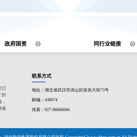
政府国资
同行业链接
联系方式
司已
地址：湖北省武汉市洪山区徐东大街73号
”的
邮编：430074
地，
种最
传真：027-86606666