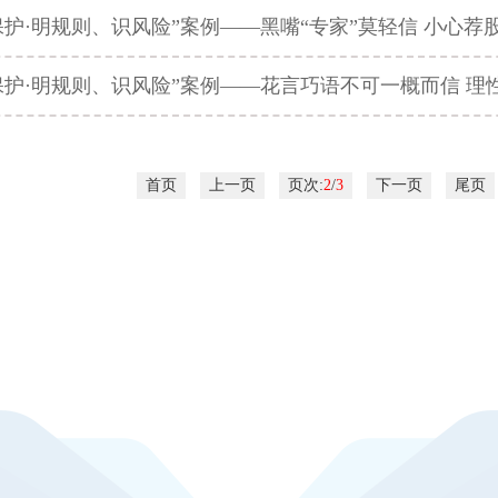
保护·明规则、识风险”案例——黑嘴“专家”莫轻信 小心荐
保护·明规则、识风险”案例——花言巧语不可一概而信 理性分
首页
上一页
页次:
2
/
3
下一页
尾页