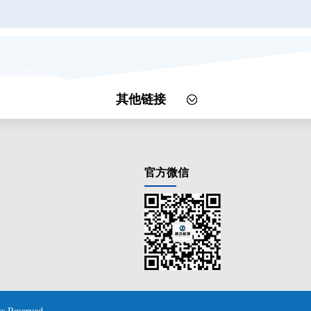
其他链接
官方微信