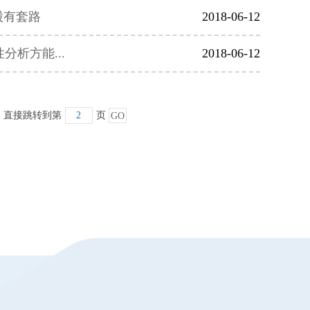
股有套路
2018-06-12
析方能...
2018-06-12
直接跳转到第
页