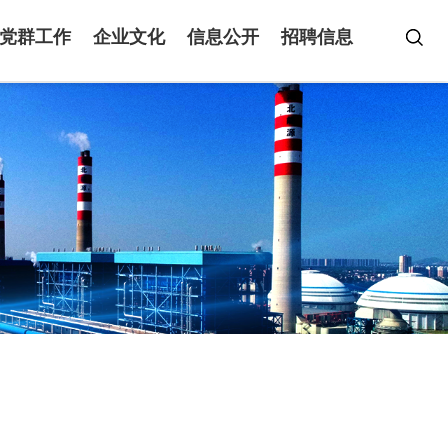
党群工作
企业文化
信息公开
招聘信息