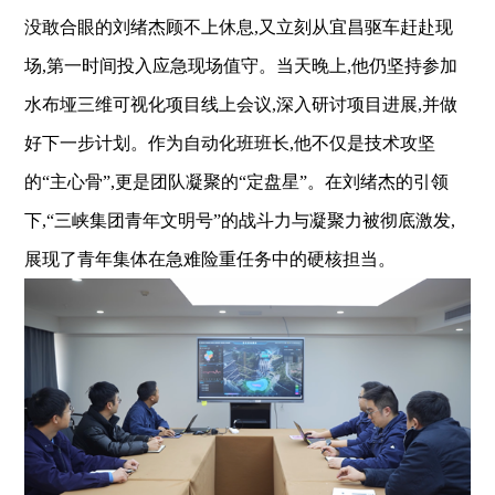
没敢合眼的刘绪杰顾不上休息,又立刻从宜昌驱车赶赴现
场,第一时间投入应急现场值守。当天晚上,他仍坚持参加
水布垭三维可视化项目线上会议,深入研讨项目进展,并做
好下一步计划。作为自动化班班长,他不仅是技术攻坚
的“主心骨”,更是团队凝聚的“定盘星”。在刘绪杰的引领
下,“三峡集团青年文明号”的战斗力与凝聚力被彻底激发,
展现了青年集体在急难险重任务中的硬核担当。