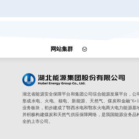
网站集群
湖北省能源安全保障平台和集团公司综合能源发展平台，公
形成水电、火电、核电、新能源、天然气、煤炭和金融“6+1
业务板块，初步建成了鄂西水电和鄂东火电两大电力能源基
并积极构建煤炭和天然气供应保障网络，是我国能源业务品
全的上市公司。