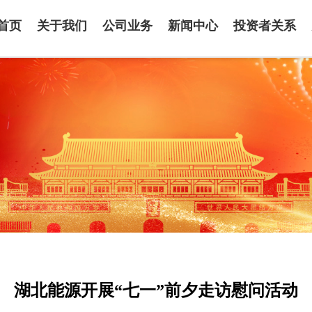
首页
关于我们
公司业务
新闻中心
投资者关系
湖北能源开展“七一”前夕走访慰问活动