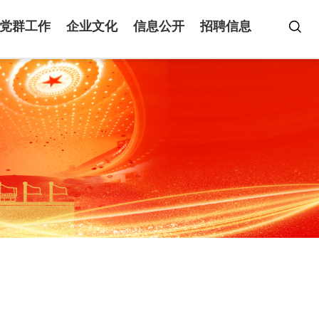
党群工作
企业文化
信息公开
招聘信息